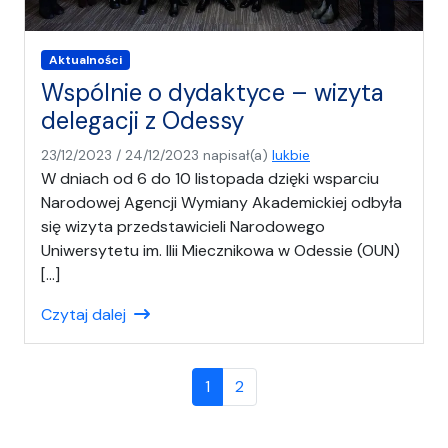
Aktualności
Wspólnie o dydaktyce – wizyta
delegacji z Odessy
23/12/2023
/
24/12/2023
napisał(a)
lukbie
W dniach od 6 do 10 listopada dzięki wsparciu
Narodowej Agencji Wymiany Akademickiej odbyła
się wizyta przedstawicieli Narodowego
Uniwersytetu im. Ilii Miecznikowa w Odessie (OUN)
[…]
Czytaj dalej
Page navigation
Current Page
Page
1
2