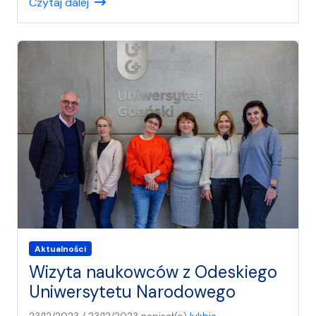
Czytaj dalej
Aktualności
Wizyta naukowców z Odeskiego
Uniwersytetu Narodowego
23/12/2023
/
23/12/2023
napisał(a)
lukbie