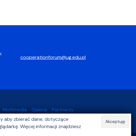
k
cooperationforum@ug.edu.pl
Multimedia
Galeria
Partnerzy
czy aby zbierać dane, dotyczące
ądarkę. Więcej informacji znajdziesz