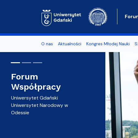
Foru
O nas
Aktualności
Kongres Młodej Nauki
S
Forum
Forum
Współpracy
Współpracy
Uniwersytet Gdański
Uniwersytet Narodowy w
Odessie