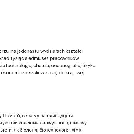
rzu, na jedenastu wydziałach kształci
onad tysiąc siedmiuset pracowników
biotechnologia, chemia, oceanografia, fizyka
 ekonomiczne zaliczane są do krajowej
у Помор’ї, в якому на одинадцяти
Науковий колектив налічує понад тисячу
ети, як біологія, біотехнологія, хімія,