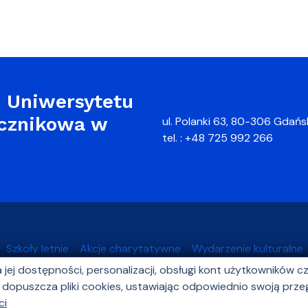
 Uniwersytetu
ecznikowa w
ul. Polanki 63, 80-306 Gdańs
tel. : +48 725 992 266
Szkoły letnie
Akcje charytatywne
Wydarzenie kulturalne
ia jej dostępności, personalizacji, obsługi kont użytkowników 
opuszcza pliki cookies, ustawiając odpowiednio swoją przegl
ci