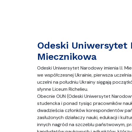
Odeski Uniwersytet 
Miecznikowa
Odeski Uniwersytet Narodowy imienia I.I. 
we współczesnej Ukrainie, pierwsza uczelni
uczelni na południu Ukrainy sięgają początkó
słynne Liceum Richelieu.
Obecnie OUN (Odeski Uniwersytet Narodowy
studencka i ponad tysiąc pracowników nauk
dwadzieścia członków korespondentów pań
zasłużonych działaczy nauki, edukacji i ku
innych nagród na szczeblu państwowym, pr
kandydatów naukowych i adiunktów, którzy 