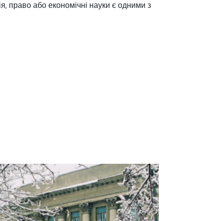
ія, право або економічні науки є одними з