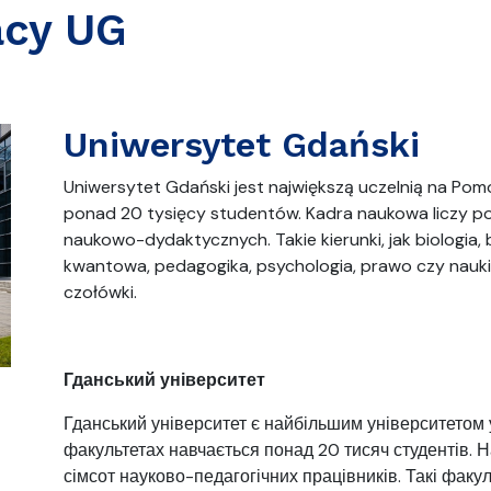
acy UG
Uniwersytet Gdański
Uniwersytet Gdański jest największą uczelnią na Pomo
ponad 20 tysięcy studentów. Kadra naukowa liczy p
naukowo-dydaktycznych. Takie kierunki, jak biologia, 
kwantowa, pedagogika, psychologia, prawo czy nauki
czołówki.
Гданський університет
Гданський університет є найбільшим університетом 
факультетах навчається понад 20 тисяч студентів. 
сімсот науково-педагогічних працівників. Такі факульт