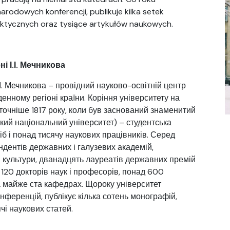
arodowych konferencji, publikuje kilka setek
aktycznych oraz tysiące artykułów naukowych.
і І.І. Мечникова
.І. Мечникова – провідний науково-освітній центр
денному регіоні країни. Коріння університету на
а точніше 1817 року, коли був заснований знаменитий
кий національний університет) – студентська
іб і понад тисячу наукових працівників. Серед
ндентів державних і галузевих академій,
 і культури, дванадцять лауреатів державних премій
120 докторів наук і професорів, понад 600
на майже ста кафедрах. Щороку університет
нференцій, публікує кілька сотень монографій,
чі наукових статей.