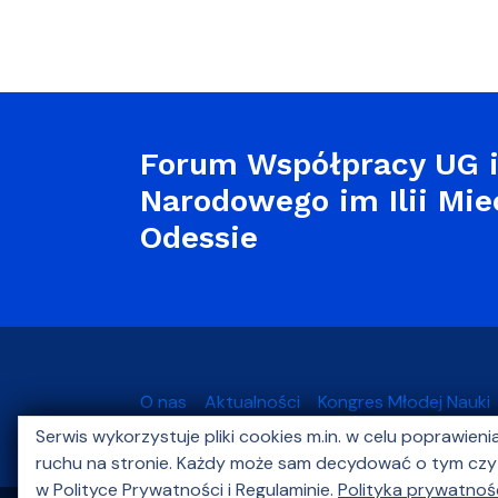
Forum Współpracy UG i
Narodowego im Ilii Mi
Odessie
O nas
Aktualności
Kongres Młodej Nauki
Serwis wykorzystuje pliki cookies m.in. w celu poprawien
Kontakt
ruchu na stronie. Każdy może sam decydować o tym czy d
w Polityce Prywatności i Regulaminie.
Polityka prywatnoś