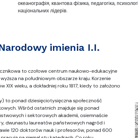
океанографія, квантова фізика, педагогіка, психолог
національних лідерів.
Narodowy imienia I.I.
Miecznikowa to czołowe centrum naukowo-edukacyjne
a wyższa na południowym obszarze kraju. Korzenie
w XIX wieku, a dokładniej roku 1817, kiedy to założono
) to ponad dziesięciotysięczna społeczność
owych. Wśród ostatnich znajduje się ponad
stwowych i sektorowych akademii, osiemnaście
ltury, dwunastu laureatów państwowych nagród i
awie 120 doktorów nauk i profesorów, ponad 600
pracują na niemal stu katedrach. Co roku