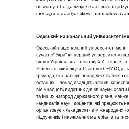
uniwersytet organizuje kilkadziesiąt międzyn
monografii, podręczników i materiałów dyd
Одеський національний університет імен
Одеський національний університет імені І
сучасної України, перший університет у пів
півдні України сягає початку XIX століття, 
Рішельєвський ліцей. Сьогодні ОНУ (Одесь
громада, яка налічує понад десять тисяч ос
останніх – понад двадцять членів-кореспо
вісімнадцять видатних діячів науки, освіти
та інших нагород державного рівня, майже 
кандидатів наук і доцентів, які працюють 
організовує кілька десятків міжнародних ко
підручників і навчальних матеріалів та тися