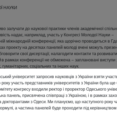
Ї НАУКИ
о залучати до наукової практики членів академічної спільн
вість надає, наприклад, участь у Конгресі Молодої Науки –
ій міжнародній конференції, яка щорічно проводиться в Гд
мках проекту на десятках панелей молоді вчені можуть презе
бговорити свої дисертації, налагодити контакти та розвиват
 в рамках конференції не обмежена – заплановані виступи 
 гуманітарних, соціальних та інших наук.
ський університет запросив науковців з України взяти участь
 року участь представників університетів з України була ще
омітету конгресу входили ректор і проректор Одеського уніве
на панель, присвячена співпраці з Україною, і в рамках зах
та докторантами з Одеси. Ми плануємо, що наступного року 
рмулі, а частина панелей буде проходити під керівництвом 