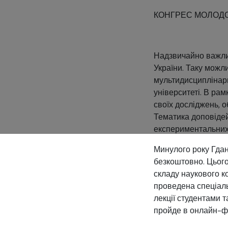
КОНГРЕС МОЛОДО
Надзвичайно важлив
України. Таку можли
мультидисциплінарн
університеті. В ра
своїх досліджень, о
Тематика доповідей
експериментальних,
Минулого року Гдан
безкоштовно. Цього
складу наукового к
проведена спеціаль
лекції студентами 
пройде в онлайн-фо