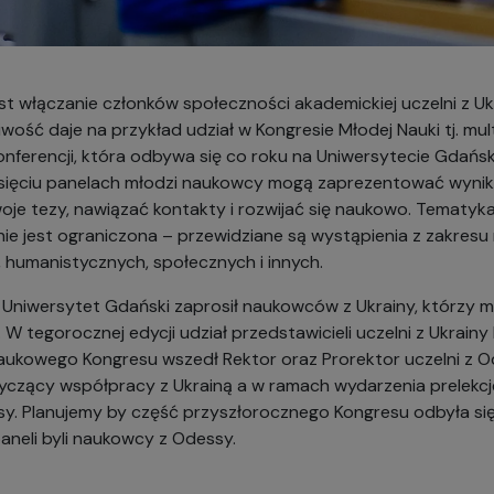
est włączanie członków społeczności akademickiej uczelni z U
wość daje na przykład udział w Kongresie Młodej Nauki tj. mul
nferencji, która odbywa się co roku na Uniwersytecie Gdańs
iesięciu panelach młodzi naukowcy mogą zaprezentować wynik
je tezy, nawiązać kontakty i rozwijać się naukowo. Tematy
nie jest ograniczona – przewidziane są wystąpienia z zakresu 
 humanistycznych, społecznych i innych.
niwersytet Gdański zaprosił naukowców z Ukrainy, którzy mo
W tegorocznej edycji udział przedstawicieli uczelni z Ukrainy 
aukowego Kongresu wszedł Rektor oraz Prorektor uczelni z Od
yczący współpracy z Ukrainą a w ramach wydarzenia prelekcje
sy. Planujemy by część przyszłorocznego Kongresu odbyła się
aneli byli naukowcy z Odessy.