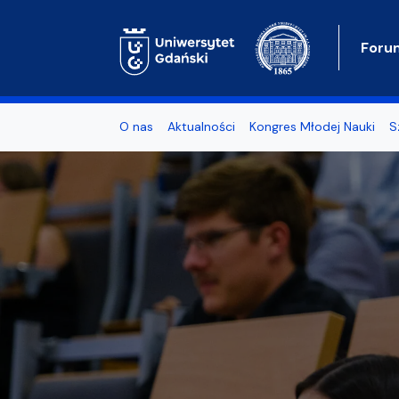
Foru
O nas
Aktualności
Kongres Młodej Nauki
S