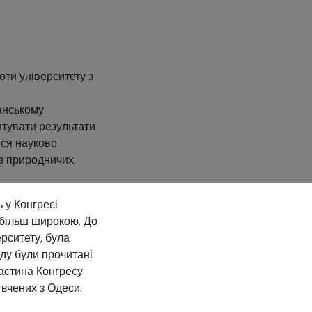
оти університету з
анському
нтувати результати
ися науково.
з природничих,
 у Конгресі
 більш широкою. До
рситету, була
оду були прочитані
частина Конгресу
вчених з Одеси.