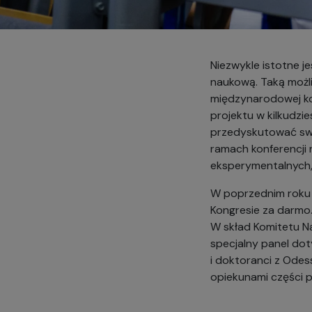
Niezwykle istotne j
naukową. Taką możli
międzynarodowej ko
projektu w kilkudz
przedyskutować swo
ramach konferencji 
eksperymentalnych,
W poprzednim roku U
Kongresie za darmo. 
W skład Komitetu N
specjalny panel dot
i doktoranci z Odes
opiekunami części p