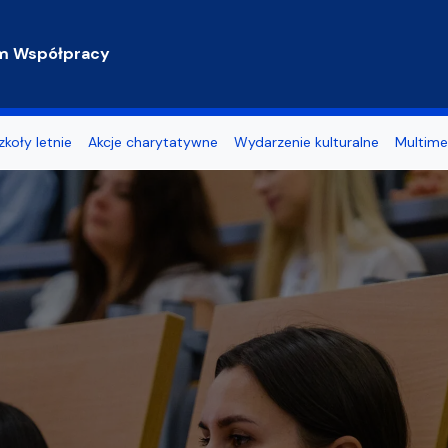
m Współpracy
zkoły letnie
Akcje charytatywne
Wydarzenie kulturalne
Multime