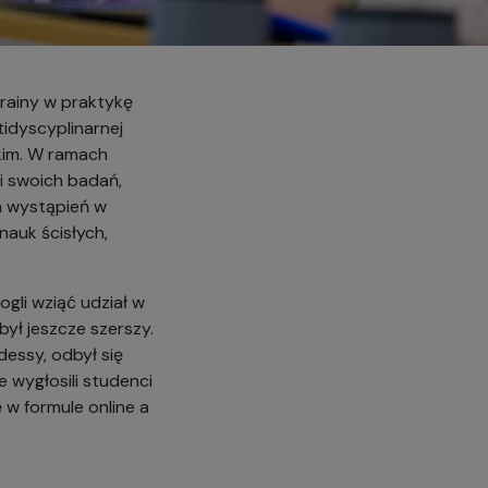
krainy w praktykę
tidyscyplinarnej
kim. W ramach
i swoich badań,
ka wystąpień
w
nauk ścisłych,
gli wziąć udział w
był jeszcze szerszy.
essy, odbył się
 wygłosili studenci
 w formule online a