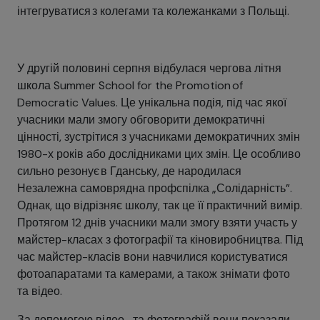
інтегруватися з колегами та колежанками з Польщі.
У другій половині серпня відбулася чергова літня
школа Summer School for the Promotion of
Democratic Values. Це унікальна подія, під час якої
учасники мали змогу обговорити демократичні
цінності, зустрітися з учасниками демократичних змін
1980-х років або дослідниками цих змін. Це особливо
сильно резонує в Гданську, де народилася
Незалежна самоврядна профспілка „Солідарність”.
Однак, що відрізняє школу, так це її практичний вимір.
Протягом 12 днів учасники мали змогу взяти участь у
майстер-класах з фотографії та кіновиробництва. Під
час майстер-класів вони навчилися користуватися
фотоапаратами та камерами, а також знімати фото
та відео.
За допомогою відео- та фотографій вони показали,