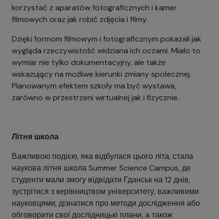
korzystać z aparatów fotograficznych i kamer
filmowych oraz jak robić zdjęcia i filmy.
Dzięki formom filmowym i fotograficznym pokazali jak
wygląda rzeczywistość widziana ich oczami. Miało to
wymiar nie tylko dokumentacyjny, ale także
wskazujący na możliwe kierunki zmiany społecznej.
Planowanym efektem szkoły ma być wystawa,
zarówno w przestrzeni wirtualnej
jak i fizycznie.
Літня школа
Важливою подією, яка відбулася цього літа, стала
наукова літня школа Summer Science Campus, де
студенти мали змогу відвідати Гданськ на 12 днів,
зустрітися з керівництвом університету, важливими
науковцями, дізнатися про методи дослідження або
обговорити свої дослідницькі плани, а також