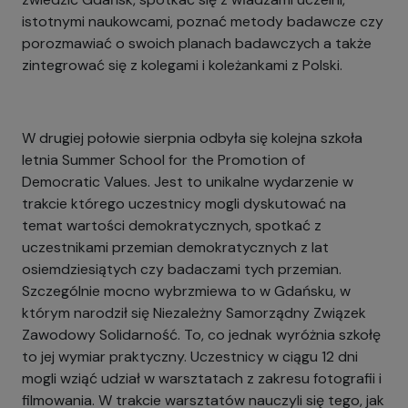
istotnymi naukowcami, poznać metody badawcze czy
porozmawiać o swoich planach badawczych a także
zintegrować się
z kolegami i koleżankami z Polski.
W drugiej połowie sierpnia odbyła się kolejna szkoła
letnia Summer School for the Promotion
of
Democratic Values. Jest to unikalne wydarzenie w
trakcie którego uczestnicy mogli dyskutować na
temat wartości demokratycznych, spotkać z
uczestnikami przemian demokratycznych z lat
osiemdziesiątych czy badaczami tych przemian.
Szczególnie mocno wybrzmiewa to
w Gdańsku, w
którym narodził się Niezależny Samorządny Związek
Zawodowy Solidarność. To, co jednak wyróżnia szkołę
to jej wymiar praktyczny. Uczestnicy w ciągu 12 dni
mogli wziąć udział w warsztatach z zakresu fotografii i
filmowania. W trakcie warsztatów nauczyli się tego, jak