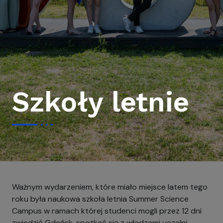
Szkoły letnie
Ważnym wydarzeniem, które miało miejsce latem tego
roku była naukowa szkoła letnia Summer Science
Campus
w ramach której studenci mogli przez 12 dni
zwiedzić Gdańsk, spotkać się z władzami uczelni,