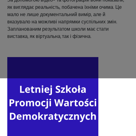
як виглядає реальність, побачена їхніми очима. Це
мало не лише документальний вимір, але й
вказувало на можливі напрямки суспільних змін.
Запланованим результатом школи має стати
виставка, як віртуальна, так і фізична.