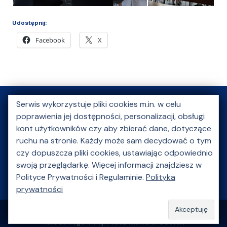
Udostępnij:
Facebook
X
Serwis wykorzystuje pliki cookies m.in. w celu
poprawienia jej dostępności, personalizacji, obsługi
O nas
Aktualności
Kongres Młodej Nauki
kont użytkowników czy aby zbierać dane, dotyczące
Szkoły letnie
ruchu na stronie. Każdy może sam decydować o tym
Akcje charytatywne
czy dopuszcza pliki cookies, ustawiając odpowiednio
Wydarzenie kulturalne
Multimedia
Galeria
swoją przeglądarkę. Więcej informacji znajdziesz w
Polityce Prywatności i Regulaminie.
Polityka
Partnerzy
Kontakt
prywatności
© 2026 - Forum Współpracy UG i Uniwersytetu
Narodowego im. Ilji Miecznikowa w Odessie