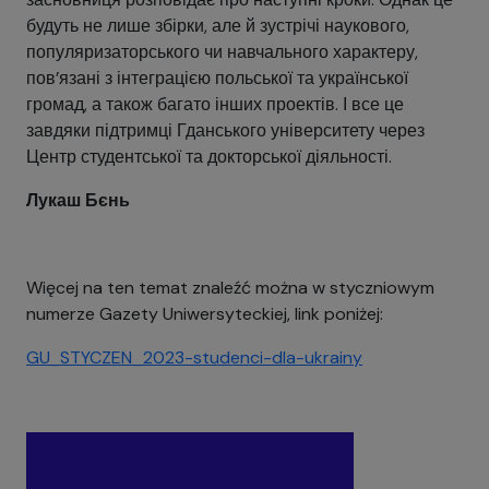
будуть не лише збірки, але й зустрічі наукового,
популяризаторського чи навчального характеру,
пов’язані з інтеграцією польської та української
громад, а також багато інших проектів. І все це
завдяки підтримці Гданського університету через
Центр студентської та докторської діяльності.
Лукаш Бєнь
Więcej na ten temat znaleźć można w styczniowym
numerze Gazety Uniwersyteckiej, link poniżej:
GU_STYCZEN_2023-studenci-dla-ukrainy