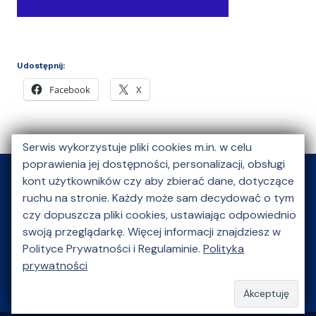
Udostępnij:
Facebook
X
Serwis wykorzystuje pliki cookies m.in. w celu
poprawienia jej dostępności, personalizacji, obsługi
kont użytkowników czy aby zbierać dane, dotyczące
ruchu na stronie. Każdy może sam decydować o tym
O nas
Aktualności
Kongres Młodej Nauki
czy dopuszcza pliki cookies, ustawiając odpowiednio
Szkoły letnie
Akcje charytatywne
swoją przeglądarkę. Więcej informacji znajdziesz w
Polityce Prywatności i Regulaminie.
Polityka
Wydarzenie kulturalne
Multimedia
Galeria
prywatności
Partnerzy
Kontakt