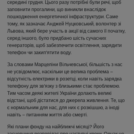
середині грудня. Цього разу потрібні були речі, щоб
заповнити прогалини, що виникли внаслідок
пошкодження енергетичної інфраструктури. Саме
тому, як зазначає Анджей Нуцковський, волонтер зі
Львова, який бере участь в акції від самого її початку,
серед іншого, було придбано шість сучасних
генераторів, щоб забезпечити освітлення, зарядити
телефон чи закип’ятити воду.
За словами Марцеліни Вільчевської, більшість з нас
не усвідомлює, наскільки це велика проблема –
відсутність електрики в розетці, коли навіть зарядка
телефону для зв’язку з близькими стає проблемою.
Тим часом деякі жителі України долають великі
відстані, щоб дістатися до джерела живлення. Те, що
є нормальним для нас, для них є розкішшю, а іноді
навіть – питанням життя або смерті.
Які плани фонду на найближчі місяці? Його
засновниця розповідає про наступні кроки. Однак це