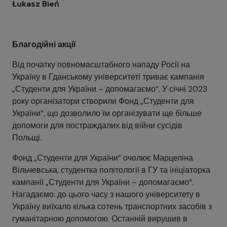
Łukasz Bień
Благодійні акції
Від початку повномасштабного нападу Росії на
Україну в Гданському університеті триває кампанія
„Студенти для України – допомагаємо”. У січні 2023
року організатори створили Фонд „Студенти для
України”, що дозволило їм організувати ще більше
допомоги для постраждалих від війни сусідів
Польщі.
Фонд „Студенти для України” очолює Марцеліна
Вільчевська, студентка політології в ГУ та ініціаторка
кампанії „Студенти для України – допомагаємо”.
Нагадаємо: до цього часу з нашого університету в
Україну виїхало кілька сотень транспортних засобів з
гуманітарною допомогою. Останній вирушив в