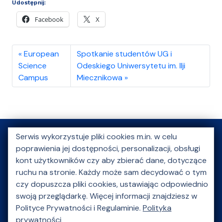
Udostępnij:
Facebook
X
European
Spotkanie studentów UG i
Science
Odeskiego Uniwersytetu im. Ilji
Campus
Miecznikowa
Serwis wykorzystuje pliki cookies m.in. w celu
poprawienia jej dostępności, personalizacji, obsługi
O nas
Aktualności
Kongres Młodej Nauki
kont użytkowników czy aby zbierać dane, dotyczące
Szkoły letnie
ruchu na stronie. Każdy może sam decydować o tym
Akcje charytatywne
czy dopuszcza pliki cookies, ustawiając odpowiednio
Wydarzenie kulturalne
Multimedia
Galeria
swoją przeglądarkę. Więcej informacji znajdziesz w
Polityce Prywatności i Regulaminie.
Polityka
Partnerzy
Kontakt
prywatności