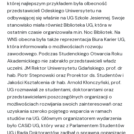
której najlepszym przykładem była olbecność
przedstawicieli Odeskiego Uniwersytetu na
odbywającej się właśnie na UG Szkole Jesiennej. Swoje
stanowisko miała również Biblioteka UG, która w
ostatnim czasie organizowała m.in. Noc Bibliotek. Na
WNS obecna była także reprezentacja Biura Karier UG,
która informowała o możliwościach rozwoju
zawodowego. Podczas Studenckiego Otwarcia Roku
Akademickiego nie zabrakło przedstawicieli władz
uczelni. JM Rektor Uniwersytetu Gdańskiego. prof. dr
hab. Piotr Stepnowski oraz Prorektor ds. Studentów i
Jakości Kształcenia dr hab. Arnold Kłonczyński, prof.
UG rozmawiali ze studentami, doktorantami oraz
przedstawicielami poszczególnych organizacji o
możliwościach rozwijania swoich zainteresowań oraz
uzyskania szeroko pojętego wsparcia w ramach
studiów na UG. Głównym organizatorem wydarzenia
było CASiD UG, który wraz z Parlamentem Studentów
UG i Radą Doktorantów zadbał o sprawną organizację